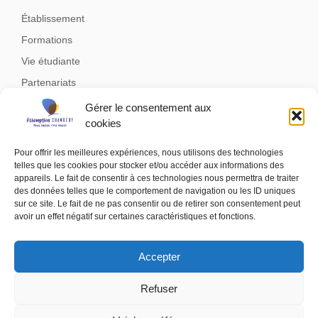
Établissement
Formations
Vie étudiante
Partenariats
Documents et liens utiles
Gérer le consentement aux
cookies
Financement des formations
Inscriptions
Pour offrir les meilleures expériences, nous utilisons des technologies
telles que les cookies pour stocker et/ou accéder aux informations des
Actualités
appareils. Le fait de consentir à ces technologies nous permettra de traiter
Contacts
des données telles que le comportement de navigation ou les ID uniques
sur ce site. Le fait de ne pas consentir ou de retirer son consentement peut
avoir un effet négatif sur certaines caractéristiques et fonctions.
Accepter
© 2023 Copyright réservé Assomption Chambéry –
Mentions légales
Refuser