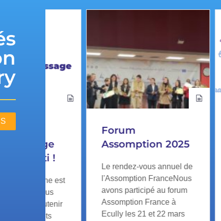
és
on
ry
ÉS
Forum
Assoc
age
Assomption 2025
Ancie
ti !
Le rendez-vous annuel de
Nous avo
l'Assomption FranceNous
vous an
gne est
avons participé au forum
l’Assomp
vous
Assomption France à
l’associ
utenir
Ecully les 21 et 22 mars
élèves 
jets