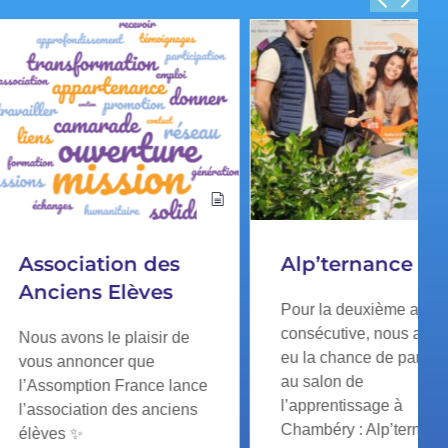
iation des
Alp’ternance
ns Elèves
Pour la deuxième année
consécutive, nous avons
ns le plaisir de
eu la chance de participer
noncer que
au salon de
tion France lance
l’apprentissage à
ation des anciens
Chambéry : Alp’ternance !
✨