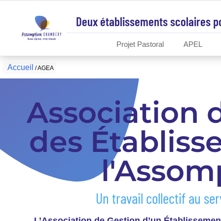
Deux établissements scolaires p
AGEA
Projet Pastoral
APEL
Accueil
/
AGEA
Association 
des Établis
l'Assom
Un travail collectif au ser
L’Association de Gestion d’un Établissemen