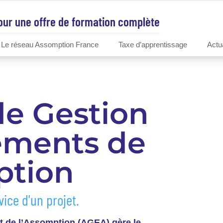
our une offre de formation complète
Le réseau Assomption France
Taxe d’apprentissage
Actu
de Gestion
sements de
ption
vice d'un projet.
t de l’Assomption (AGEA) gère le