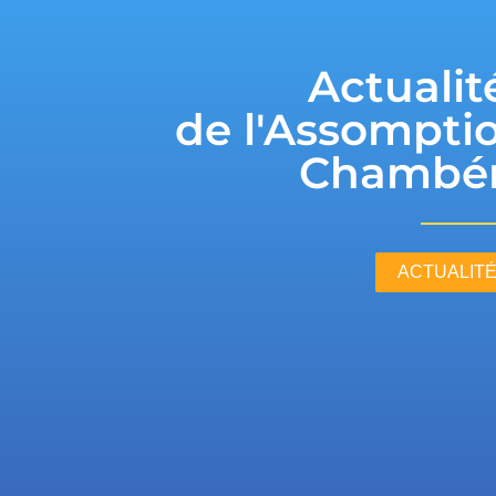
Actualit
de l'Assompti
Chambé
ACTUALIT
Taxe
d’apprentiss
2026 c’est par
La nouvelle campa
lancée !📣 Saviez-
que vous pouvez so
directement les pro